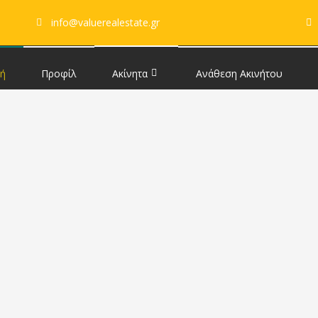
info@valuerealestate.gr
κή
Προφίλ
Ακίνητα
Ανάθεση Ακινήτου