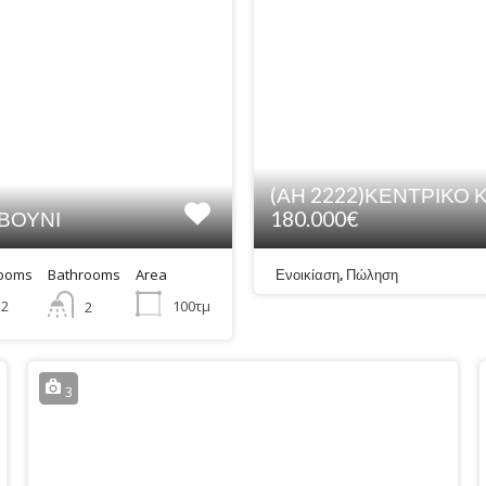
(ΑΗ 2222)ΚΕΝΤΡΙΚΟ
ΟΒΟΥΝΙ
180.000€
ooms
Bathrooms
Area
Ενοικίαση, Πώληση
2
100τμ
2
3