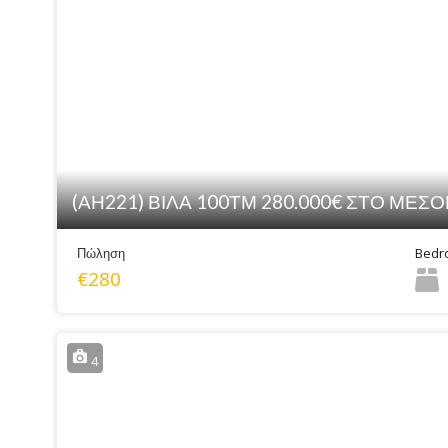
(ΑΗ221) ΒΙΛΑ 100ΤΜ 280.000€ ΣΤΟ ΜΕΣ
Bedr
Πώληση
€280
4